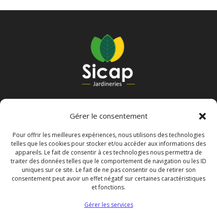
B.P. 20022 –
80 332 LONGUEAU Cedex
Gérer le consentement
Légal
Pour offrir les meilleures expériences, nous utilisons des technologies
telles que les cookies pour stocker et/ou accéder aux informations des
appareils. Le fait de consentir à ces technologies nous permettra de
traiter des données telles que le comportement de navigation ou les ID
Politique de confidentialité
uniques sur ce site. Le fait de ne pas consentir ou de retirer son
Mentions légales
consentement peut avoir un effet négatif sur certaines caractéristiques
Politique de cookies (UE)
et fonctions.
Gérer les services
N° d’agrément phytosanitaire : PI00046