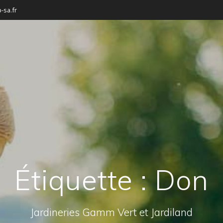
-sa.fr
Étiquette :
Don
Jardineries Gamm Vert et Jardiland