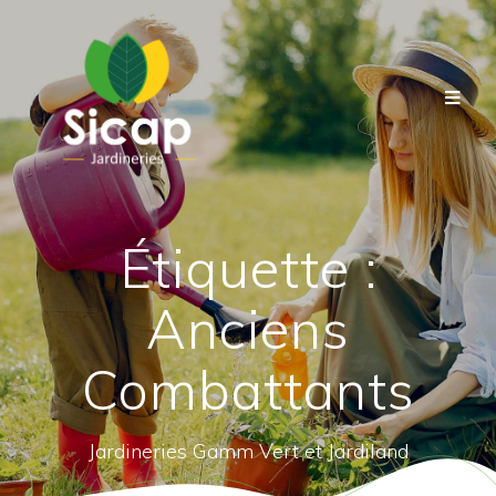
Étiquette :
Anciens
Combattants
Jardineries Gamm Vert et Jardiland