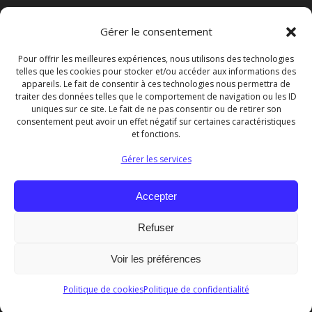
B.P. 20022 –
80 332 LONGUEAU Cedex
Gérer le consentement
Légal
Pour offrir les meilleures expériences, nous utilisons des technologies
telles que les cookies pour stocker et/ou accéder aux informations des
appareils. Le fait de consentir à ces technologies nous permettra de
traiter des données telles que le comportement de navigation ou les ID
Politique de confidentialité
uniques sur ce site. Le fait de ne pas consentir ou de retirer son
Mentions légales
consentement peut avoir un effet négatif sur certaines caractéristiques
Politique de cookies (UE)
et fonctions.
Gérer les services
N° d’agrément phytosanitaire : PI00046
Nous contacter
Accepter
Refuser
contact@sicap-sa.fr
Voir les préférences
Retrouvez nos infos sur Linkedin
Politique de cookies
Politique de confidentialité