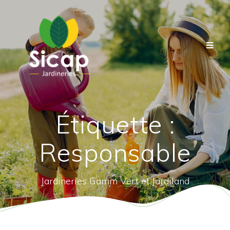
Étiquette :
Responsable
Jardineries Gamm Vert et Jardiland