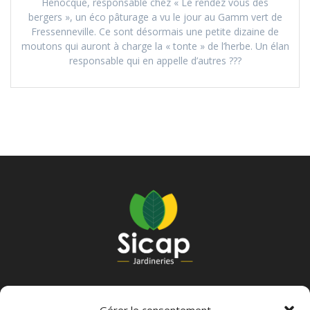
Henocque, responsable chez « Le rendez vous des
bergers », un éco pâturage a vu le jour au Gamm vert de
Fressenneville. Ce sont désormais une petite dizaine de
moutons qui auront à charge la « tonte » de l’herbe. Un élan
responsable qui en appelle d’autres ???
B.P. 20022 –
80 332 LONGUEAU Cedex