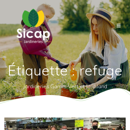
Étiquette :
refuge
Jardineries Gamm Vert et Jardiland