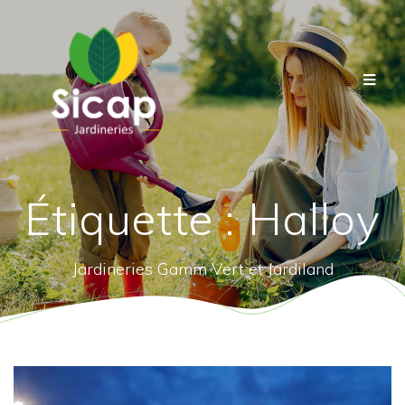
Étiquette :
Halloy
Jardineries Gamm Vert et Jardiland