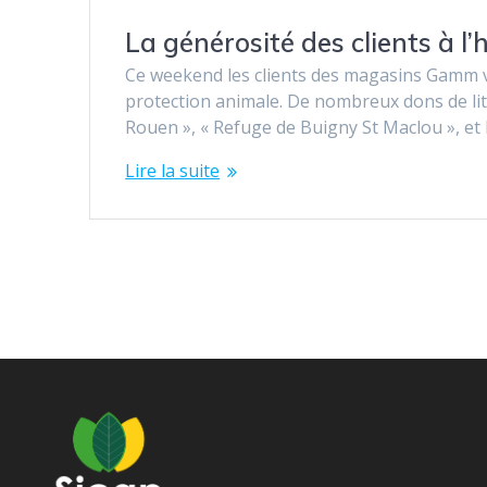
La générosité des clients à l
Ce weekend les clients des magasins Gamm ve
protection animale. De nombreux dons de liti
Rouen », « Refuge de Buigny St Maclou », et
Lire la suite