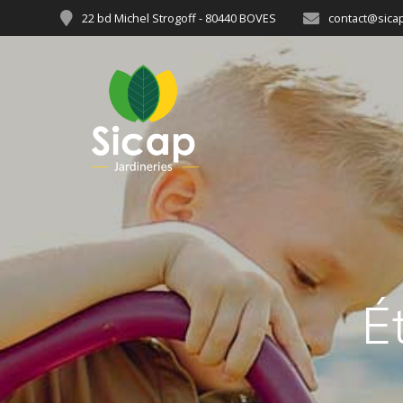
22 bd Michel Strogoff - 80440 BOVES
contact@sicap
É