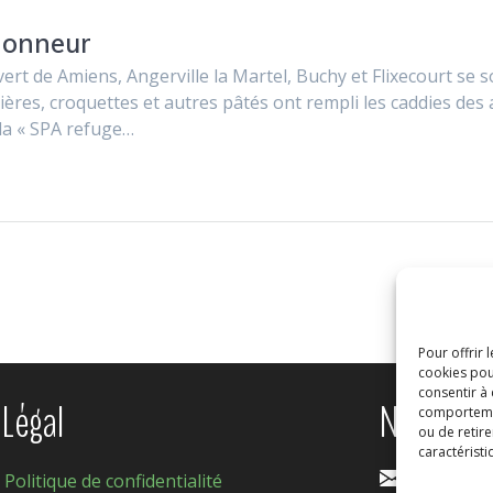
’honneur
rt de Amiens, Angerville la Martel, Buchy et Flixecourt se s
ères, croquettes et autres pâtés ont rempli les caddies des 
 la « SPA refuge…
Pour offrir 
cookies pou
consentir à
Légal
Nous con
comportement
ou de retire
caractéristi
Politique de confidentialité
contact@s