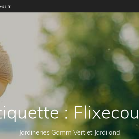
-sa.fr
tiquette :
Flixecou
Jardineries Gamm Vert et Jardiland