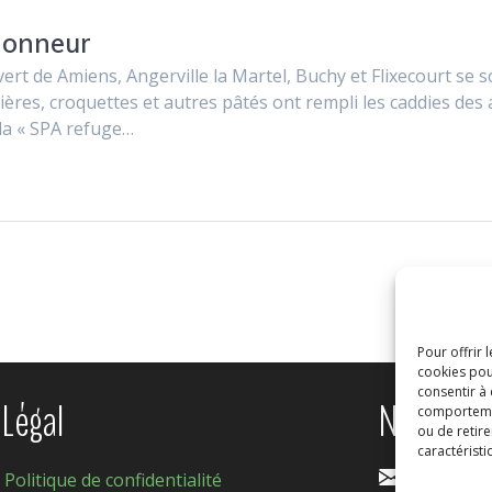
’honneur
rt de Amiens, Angerville la Martel, Buchy et Flixecourt se s
ères, croquettes et autres pâtés ont rempli les caddies des 
 la « SPA refuge…
Pour offrir 
cookies pou
consentir à
Légal
Nous con
comportement
ou de retire
caractéristi
Politique de confidentialité
contact@s