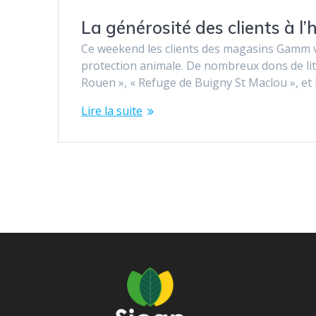
La générosité des clients à l
Ce weekend les clients des magasins Gamm ve
protection animale. De nombreux dons de liti
Rouen », « Refuge de Buigny St Maclou », et
Lire la suite