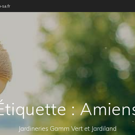
-sa.fr
Étiquette :
Amien
Jardineries Gamm Vert et Jardiland